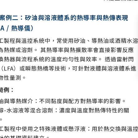
案例二：矽油與溶液體系的熱導率與熱傳表現
A / 熱導儀）
工製程與溫控系統中，常使用矽油、導熱油或酒精水
為熱媒或溶劑。 其熱導率與熱擴散率會直接影響反應
換熱器與流程系統的溫度均勻性與效率。 透過雷射閃
（LFA）或瞬態熱橋等技術，可針對液體與溶液體系進
物性量測。
範例：
油與導熱媒介：不同黏度與配方對熱導率的影響。
醇-水溶液等混合溶劑：濃度與溫度對熱傳特性的關
。
工製程中使用之特殊液體或懸浮液：用於熱交換與溫
計的基礎資料建立。