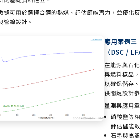
數據可用於選擇合適的熱媒、評估節能潛力，並優化
與管線設計。
應用案例三
（DSC / LF
在能源與石
與燃料樣品，
以確保儲存、
供關鍵設計
量測與應用
硝酸鹽等相
評估儲能
石墨與高溫