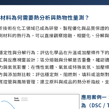
工材料為何需要熱分析與熱物性量測？
析技術在化工領域已成為研發、製程優化與品質保證的
測材料的熱行為，可以直接觀察熔融、相變化、分解與
穩定性與分解行為：評估化學品在升溫或加壓條件下的
工與反應視窗設計：區分熔融與分解是否重疊，確認
力與氣氛影響：在惰性氣體、氧氣或特殊氣氛、加壓
方與添加劑比較：評估穩定劑、阻燃劑、填料或溶劑
質控管與風險管理：建立原料與成品的熱分析指紋，
應用案例一
為（DSC / 