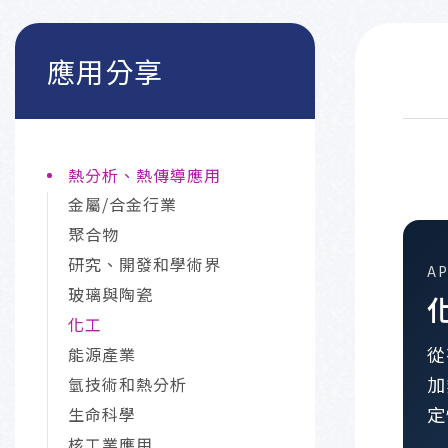
應用分享
熱分析、熱傳導應用
金屬/合金行業
聚合物
研究、開發和學術界
AP
玻璃與陶瓷
化工
從
能源產業
加
氫技術和熱分析
定
生命科學
核工業應用