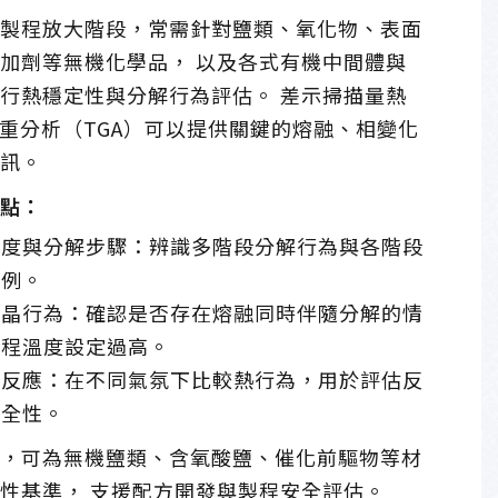
與製程放大階段，常需針對鹽類、氧化物、表面
加劑等無機化學品， 以及各式有機中間體與
行熱穩定性與分解行為評估。 差示掃描量熱
熱重分析（TGA）可以提供關鍵的熔融、相變化
資訊。
重點：
溫度與分解步驟：辨識多階段分解行為與各階段
比例。
結晶行為：確認是否存在熔融同時伴隨分解的情
製程溫度設定過高。
原反應：在不同氣氛下比較熱行為，用於評估反
安全性。
測，可為無機鹽類、含氧酸鹽、催化前驅物等材
性基準， 支援配方開發與製程安全評估。