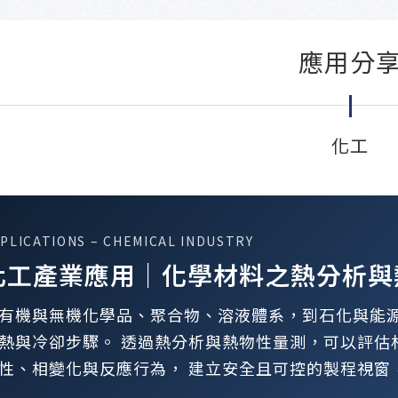
應用分
化工
PLICATIONS – CHEMICAL INDUSTRY
化工產業應用｜化學材料之熱分析與
有機與無機化學品、聚合物、溶液體系，到石化與能
熱與冷卻步驟。 透過熱分析與熱物性量測，可以評估
性、相變化與反應行為， 建立安全且可控的製程視窗