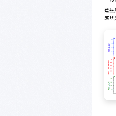
這些
應器