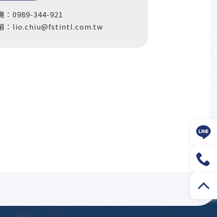
：0989-344-921
箱：
lio.chiu@fstintl.com.tw