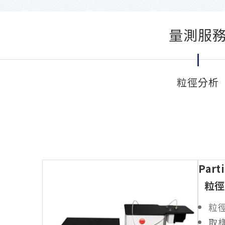
量測服
粒徑分析
Par
粒徑
粒徑
取樣環