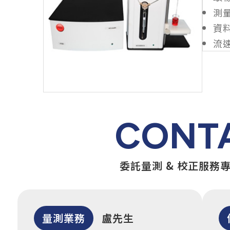
測量
資料
流速
CONT
委託量測 & 校正服務
量測業務
盧先生