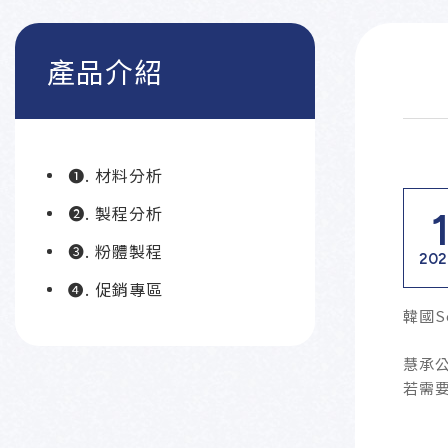
產品介紹
➊. 材料分析
➋. 製程分析
➌. 粉體製程
202
❹. 促銷專區
韓國S
慧承
若需